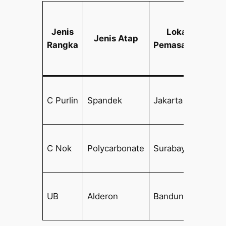
Ki
H
Jenis
Lokasi
Jenis Atap
Rangka
Pemasangan
M
25
C Purlin
Spandek
Jakarta
–
35
30
C Nok
Polycarbonate
Surabaya
–
40
35
UB
Alderon
Bandung
–
45