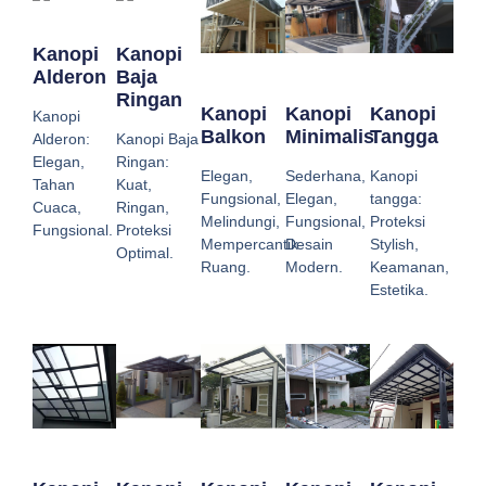
Kanopi
Kanopi
Alderon
Baja
Ringan
Kanopi
Kanopi
Kanopi
Kanopi
Balkon
Minimalis
Tangga
Alderon:
Kanopi Baja
Elegan,
Ringan:
Elegan,
Sederhana,
Kanopi
Tahan
Kuat,
Fungsional,
Elegan,
tangga:
Cuaca,
Ringan,
Melindungi,
Fungsional,
Proteksi
Fungsional.
Proteksi
Mempercantik
Desain
Stylish,
Optimal.
Ruang.
Modern.
Keamanan,
Estetika.