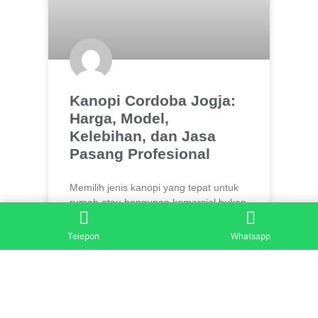
Kanopi Cordoba Jogja:
Harga, Model,
Kelebihan, dan Jasa
Pasang Profesional
Memilih jenis kanopi yang tepat untuk
rumah atau bangunan komersial bukan
hanya soal tampilan, tetapi juga soal
ketahanan, kenyamanan, dan nilai
Telepon
Whatsapp
investasi jangka panjang. Salah satu
model kanopi yang saat ini banyak
dicari masyarakat adalah kanopi
Cordoba. Di Jogja, permintaan
terhadap model kanopi modern terus