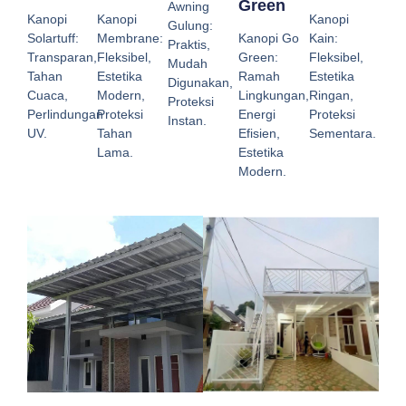
Green
Awning
Kanopi
Kanopi
Kanopi
Gulung:
Solartuff:
Membrane:
Kanopi Go
Kain:
Praktis,
Transparan,
Fleksibel,
Green:
Fleksibel,
Mudah
Tahan
Estetika
Ramah
Estetika
Digunakan,
Cuaca,
Modern,
Lingkungan,
Ringan,
Proteksi
Perlindungan
Proteksi
Energi
Proteksi
Instan.
UV.
Tahan
Efisien,
Sementara.
Lama.
Estetika
Modern.