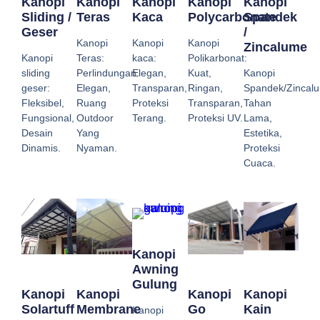
Kanopi
Kanopi
Kanopi
Kanopi
Kanopi
Sliding /
Teras
Kaca
Polycarbonate
Spandek
Geser
/
Kanopi
Kanopi
Kanopi
Zincalume
Kanopi
Teras:
kaca:
Polikarbonat:
sliding
Perlindungan
Elegan,
Kuat,
Kanopi
geser:
Elegan,
Transparan,
Ringan,
Spandek/Zincal
Fleksibel,
Ruang
Proteksi
Transparan,
Tahan
Fungsional,
Outdoor
Terang.
Proteksi UV.
Lama,
Desain
Yang
Estetika,
Dinamis.
Nyaman.
Proteksi
Cuaca.
Kanopi
Awning
Gulung
Kanopi
Kanopi
Kanopi
Kanopi
Solartuff
Membrane
Go
Kain
Kanopi