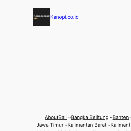
Skip
to
Kanopi.co.id
content
About
Bali
Bangka Belitung
Banten
Jawa Timur
Kalimantan Barat
Kalimant