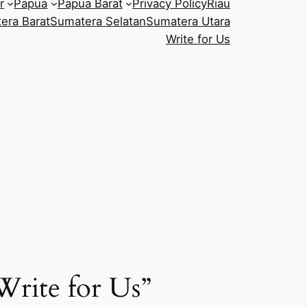
r
Papua
Papua Barat
Privacy Policy
Riau
era Barat
Sumatera Selatan
Sumatera Utara
Write for Us
Write for Us”