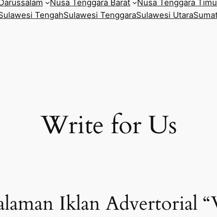
Darussalam
Nusa Tenggara Barat
Nusa Tenggara Timu
Sulawesi Tengah
Sulawesi Tenggara
Sulawesi Utara
Sumat
Write for Us
alaman Iklan Advertorial “