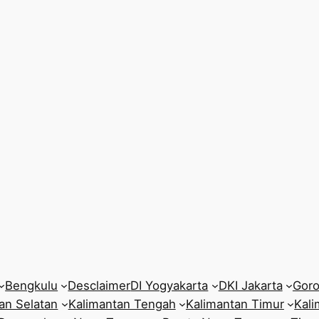
Bengkulu
Desclaimer
DI Yogyakarta
DKI Jakarta
Goro
an Selatan
Kalimantan Tengah
Kalimantan Timur
Kali