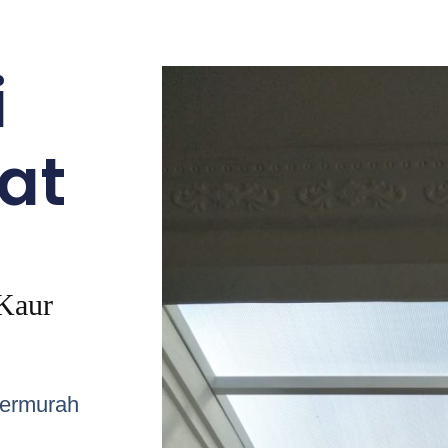
i
at
 Kaur
termurah