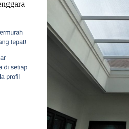
enggara
termurah
ang tepat!
ar
 di setiap
a profil