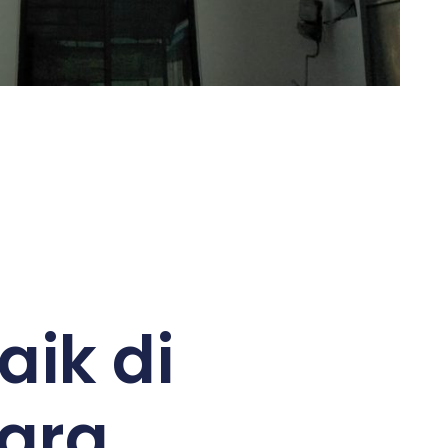
aik di
gara