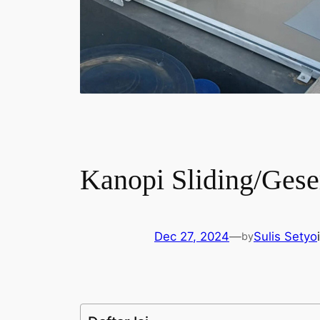
Kanopi Sliding/Ges
Dec 27, 2024
—
Sulis Setyo
by