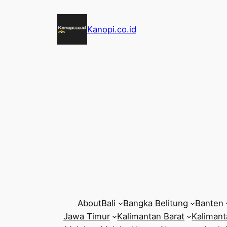
Skip
to
Kanopi.co.id
content
About
Bali
Bangka Belitung
Banten
Jawa Timur
Kalimantan Barat
Kalimant