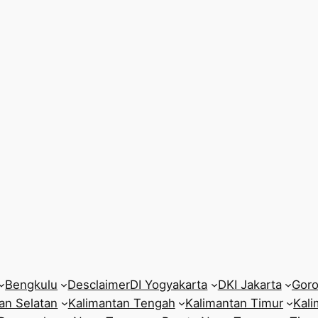
Bengkulu
Desclaimer
DI Yogyakarta
DKI Jakarta
Goro
an Selatan
Kalimantan Tengah
Kalimantan Timur
Kali