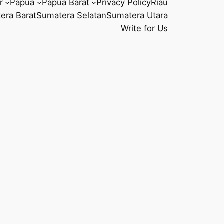
r
Papua
Papua Barat
Privacy Policy
Riau
era Barat
Sumatera Selatan
Sumatera Utara
Write for Us